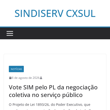
Pular
SINDISERV CXSUL
para
o
conteúdo
NOTÍCIAS
6 de agosto de 2026
Vote SIM pelo PL da negociação
coletiva no serviço público
O Projeto de Lei 1893/26, do Poder Executivo, que